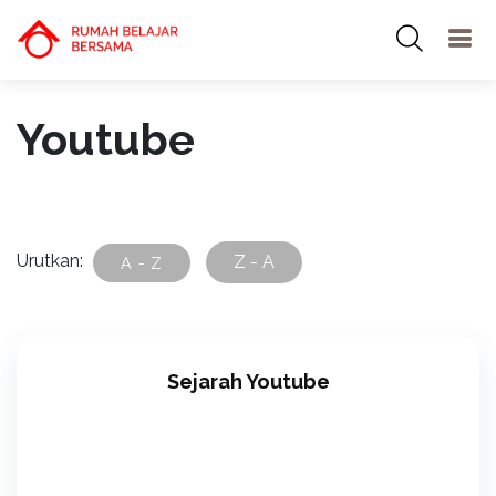
Youtube
Urutkan:
Z - A
A - Z
Sejarah Youtube